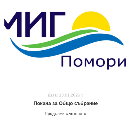
Дата: 13.01.2026 г.
Покана за Общо събрание
Продължи с четенето