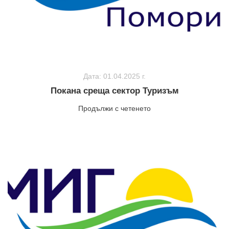
Дата: 01.04.2025 г.
Покана среща сектор Туризъм
Продължи с четенето