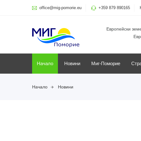
office@mig-pomorie.eu
+359 879 890165
Европейски земе
Евр
Начало
Новини
Миг-Поморие
Стр
Начало
Новини