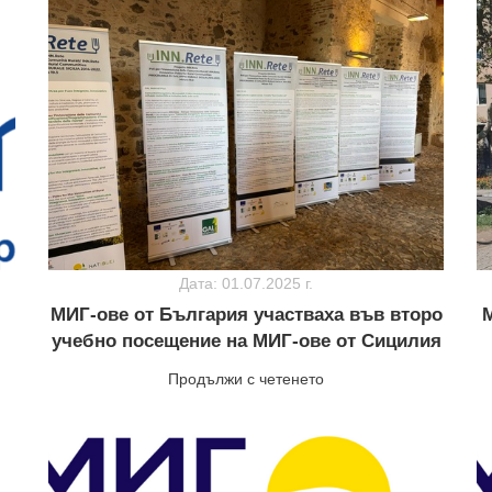
Дата: 01.07.2025 г.
МИГ-ове от България участваха във второ
М
учебно посещение на МИГ-ове от Сицилия
Продължи с четенето