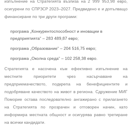
изпълнение на Стратегията възлиза на 2 999 953,98 евро,
осигурени по СПРЗСР 2023–2027. Предвидено е и допълващо
финансиране по три други програми:
програма „Конкурентоспособност и иновации в
предприятията“ – 283 489,87 евро;
програма „Образование“ – 204 516,75 евро;
програма „Околна среда“ – 102 258,38 евро.
Стратегията е насочена към ефективно изпълнение на
местните приоритети чрез насърчаване на
предприемачеството, подкрепа на бенефициентите и
подобряване качеството на живот в региона. Сдружение МИГ
Поморие остава последователно ангажирано с прилагането
на Стратегията по прозрачен и отговорен начин, като
информира местната общност и осигурява равно третиране
на всички кандидати.