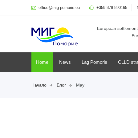
office@mig-pomorie.eu
+359 879 890165
European settlement 
Eur
Home
News
Lag Pomorie
CLLD str
Начало
Блог
May