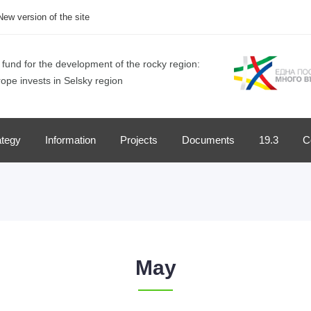
New version of the site
fund for the development of the rocky region:
ope invests in Selsky region
ategy
Information
Projects
Documents
19.3
C
May