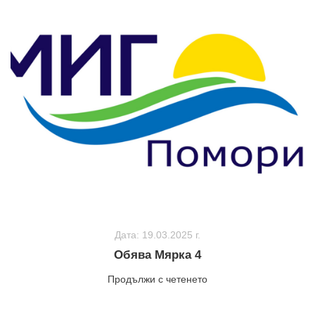
Дата: 19.03.2025 г.
Обява Мярка 4
Продължи с четенето