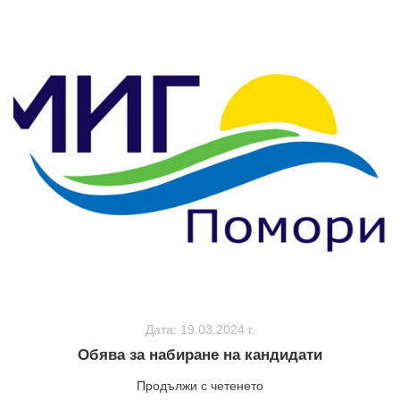
Дата: 19.03.2024 г.
Обява за набиране на кандидати
Продължи с четенето