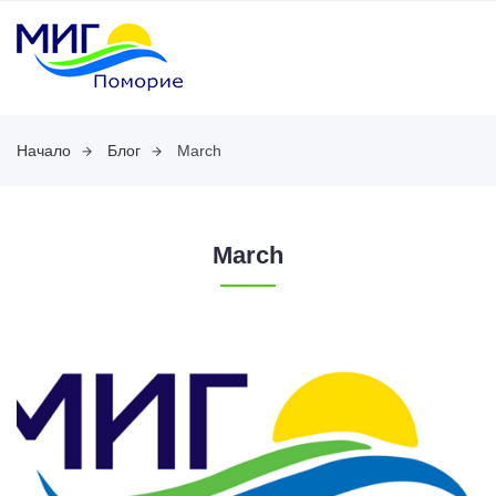
Начало
Блог
March
March